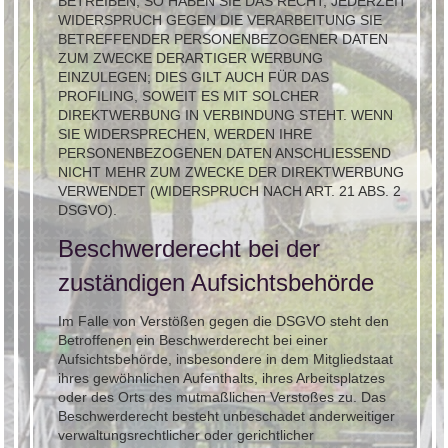
BETREIBEN, SO HABEN SIE DAS RECHT, JEDERZEIT
WIDERSPRUCH GEGEN DIE VERARBEITUNG SIE
BETREFFENDER PERSONENBEZOGENER DATEN
ZUM ZWECKE DERARTIGER WERBUNG
EINZULEGEN; DIES GILT AUCH FÜR DAS
PROFILING, SOWEIT ES MIT SOLCHER
DIREKTWERBUNG IN VERBINDUNG STEHT. WENN
SIE WIDERSPRECHEN, WERDEN IHRE
PERSONENBEZOGENEN DATEN ANSCHLIESSEND
NICHT MEHR ZUM ZWECKE DER DIREKTWERBUNG
VERWENDET (WIDERSPRUCH NACH ART. 21 ABS. 2
DSGVO).
Beschwerde­recht bei der
zuständigen Aufsichts­behörde
Im Falle von Verstößen gegen die DSGVO steht den
Betroffenen ein Beschwerderecht bei einer
Aufsichtsbehörde, insbesondere in dem Mitgliedstaat
ihres gewöhnlichen Aufenthalts, ihres Arbeitsplatzes
oder des Orts des mutmaßlichen Verstoßes zu. Das
Beschwerderecht besteht unbeschadet anderweitiger
verwaltungsrechtlicher oder gerichtlicher