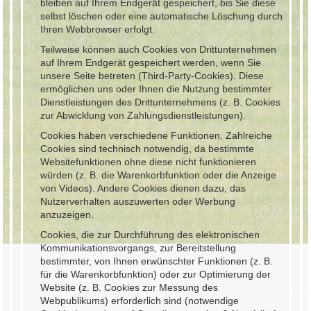
bleiben auf Ihrem Endgerät gespeichert, bis Sie diese
selbst löschen oder eine automatische Löschung durch
Ihren Webbrowser erfolgt.
Teilweise können auch Cookies von Drittunternehmen
auf Ihrem Endgerät gespeichert werden, wenn Sie
unsere Seite betreten (Third-Party-Cookies). Diese
ermöglichen uns oder Ihnen die Nutzung bestimmter
Dienstleistungen des Drittunternehmens (z. B. Cookies
zur Abwicklung von Zahlungsdienstleistungen).
Cookies haben verschiedene Funktionen. Zahlreiche
Cookies sind technisch notwendig, da bestimmte
Websitefunktionen ohne diese nicht funktionieren
würden (z. B. die Warenkorbfunktion oder die Anzeige
von Videos). Andere Cookies dienen dazu, das
Nutzerverhalten auszuwerten oder Werbung
anzuzeigen.
Cookies, die zur Durchführung des elektronischen
Kommunikationsvorgangs, zur Bereitstellung
bestimmter, von Ihnen erwünschter Funktionen (z. B.
für die Warenkorbfunktion) oder zur Optimierung der
Website (z. B. Cookies zur Messung des
Webpublikums) erforderlich sind (notwendige