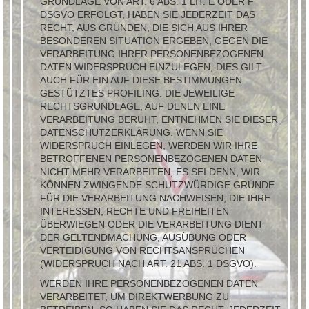
GRUNDLAGE VON ART. 6 ABS. 1 LIT. E ODER F
DSGVO ERFOLGT, HABEN SIE JEDERZEIT DAS
RECHT, AUS GRÜNDEN, DIE SICH AUS IHRER
BESONDEREN SITUATION ERGEBEN, GEGEN DIE
VERARBEITUNG IHRER PERSONENBEZOGENEN
DATEN WIDERSPRUCH EINZULEGEN; DIES GILT
AUCH FÜR EIN AUF DIESE BESTIMMUNGEN
GESTÜTZTES PROFILING. DIE JEWEILIGE
RECHTSGRUNDLAGE, AUF DENEN EINE
VERARBEITUNG BERUHT, ENTNEHMEN SIE DIESER
DATENSCHUTZERKLÄRUNG. WENN SIE
WIDERSPRUCH EINLEGEN, WERDEN WIR IHRE
BETROFFENEN PERSONENBEZOGENEN DATEN
NICHT MEHR VERARBEITEN, ES SEI DENN, WIR
KÖNNEN ZWINGENDE SCHUTZWÜRDIGE GRÜNDE
FÜR DIE VERARBEITUNG NACHWEISEN, DIE IHRE
INTERESSEN, RECHTE UND FREIHEITEN
ÜBERWIEGEN ODER DIE VERARBEITUNG DIENT
DER GELTENDMACHUNG, AUSÜBUNG ODER
VERTEIDIGUNG VON RECHTSANSPRÜCHEN
(WIDERSPRUCH NACH ART. 21 ABS. 1 DSGVO).
WERDEN IHRE PERSONENBEZOGENEN DATEN
VERARBEITET, UM DIREKTWERBUNG ZU